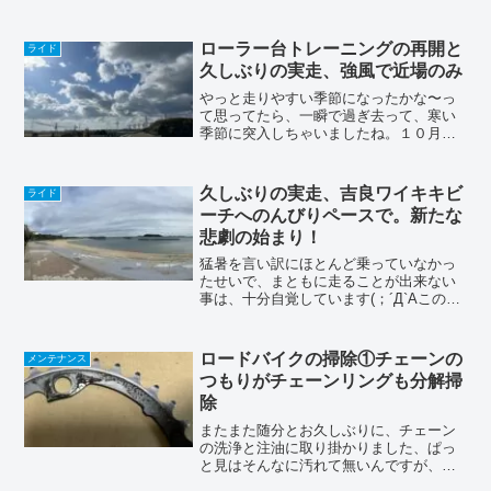
し〜出先での応急処置は、いい環境での
作業とは言えないので、そのままだと、
エアモレがちゃんと治ってない事が多い
ローラー台トレーニングの再開と
ライド
と思いますので、ちゃん...
久しぶりの実走、強風で近場のみ
やっと走りやすい季節になったかな〜っ
て思ってたら、一瞬で過ぎ去って、寒い
季節に突入しちゃいましたね。１０月下
旬ぐらいからボチボチと走りに行っては
いたんですが、怠けすぎたツケが溜まり
すぎ(＞＜)スイスイ〜って気持ち良く走り
久しぶりの実走、吉良ワイキキビ
ライド
たいんですが全く漕げ...
ーチへのんびりペースで。新たな
悲劇の始まり！
猛暑を言い訳にほとんど乗っていなかっ
たせいで、まともに走ることが出来ない
事は、十分自覚しています(；´Д`Aこのま
まではロードバイクって趣味自体も存続
の危機(๑˃̵ᴗ˂̵)外を走ると絶対気持ちがい
いよ〜って独り言を言いながら、のんび
ロードバイクの掃除①チェーンの
メンテナンス
りサイク...
つもりがチェーンリングも分解掃
除
またまた随分とお久しぶりに、チェーン
の洗浄と注油に取り掛かりました、ぱっ
と見はそんなに汚れて無いんですが、ひ
ねるとジャリジャリ感が出ちゃってたん