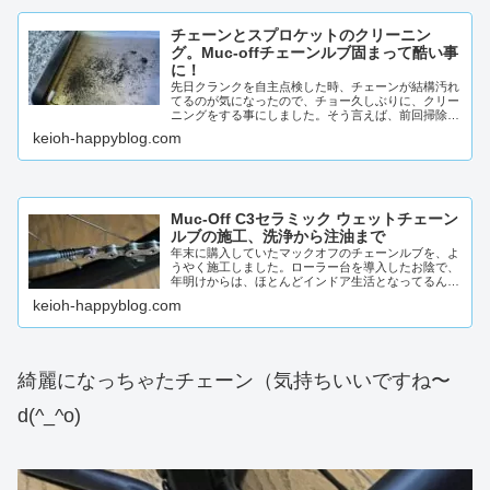
チェーンとスプロケットのクリーニン
グ。Muc-offチェーンルブ固まって酷い事
に！
先日クランクを自主点検した時、チェーンが結構汚れ
てるのが気になったので、チョー久しぶりに、クリー
ニングをする事にしました。そう言えば、前回掃除し
たのって、ほぼ思い出せない位に放ったらかしだっだ
keioh-happyblog.com
んですよ...
Muc-Off C3セラミック ウェットチェーン
ルブの施工、洗浄から注油まで
年末に購入していたマックオフのチェーンルブを、よ
うやく施工しました。ローラー台を導入したお陰で、
年明けからは、ほとんどインドア生活となってるんで
す。外を走らないとチェーンってそんなに汚れないっ
keioh-happyblog.com
て言うの...
綺麗になっちゃたチェーン（気持ちいいですね〜
d(^_^o)