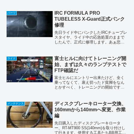
感じだったんで、ワイヤー貼り直して調
整してみました。ちなみにワイヤーは今
年の春に交換したばっかりなんで交換は
IRC FORMULA PRO
パーツ
しません。貼り直しただけ...
TUBELESS X-Guard正式パンク
修理
先日ライド中にパンクしたIRCチューブレ
スタイヤ、ライド中の応急処置のままで
したんで、正式に修理します。あぁ悲
し〜出先での応急処置は、いい環境での
作業とは言えないので、そのままだと、
エアモレがちゃんと治ってない事が多い
富士ヒルに向けてトレーニング開
ライド
と思いますので、ちゃん...
始、まずは久々のランプテストで
FTP確認だ
富士ヒルにエントリー出来たけど、全く
乗ってなくて、衰え切ったド貧脚をなん
とかすべく、トレーニングの開始です
ᕦ(ò_óˇ)ᕤまずは何処まで衰えてしまった
のか、FTPを確認しようかと思ったんで
すが、FTPを測るのは、と〜〜〜〜〜っ
ディスクブレーキローター交換、
メンテナンス
てもシンドイん...
160mmから140mmへ変更、作業
編
先日購入したディスクブレーキロータ
ー、RT-MT900 SS(140mm)を取り付けし
て行きます。使用する工具たちBB用工具