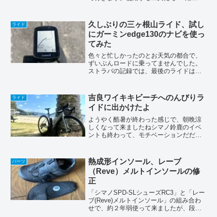
が必要。重要保安部品なんで、ちゃんと
トルクレンチも使います。160mmロータ
ー取外し取り付けるホイールの
久しぶりの三ヶ根山ライド、試し
ライド
FULCRU...
にガーミンedge130のナビを使っ
てみた
色々と忙しかったのとお天気の都合で、
ずいぶんロードに乗ってませんでした。
ストラバの記録では、最後のライドは１
１月６日。実に１ヶ月以上経っちゃって
ます！(◎_◎;)季節はすっかり冬。ウェア
は何を着るのがベストなのかも全く分か
吉良ワイキキビーチへのんびりラ
ライド
らない(￣∀￣)。...
イドに出かけたよ
ようやく酷暑が終わった感じで、朝晩涼
しくなって来ましたねシマノ鈴鹿のイベ
ントも終わって、モチベーションだだ下
がりなんですが、いつもの吉良のワイキ
キビーチへ行って来ましたもちろんチョ
ーのんびりライドです(^^)途中の赤い橋の
熱成形インソール、レーブ
パーツ
上で写真撮って見た...
（Reve）メルトインソールの修
正
「シマノSPD-SLシューズRC3」と「レー
ブ(Reve)メルトインソール」の組み合わ
せで、約２年弱使って来ましたが、段々
と小指のシビレが再発して来ちゃいまし