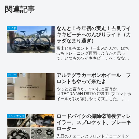
関連記事
なんと！今年初の実走！吉良ワイ
ライド
キキビーチへのんびりライド（カ
ラダなまり過ぎ）
富士ヒルもエントリー出来たんで、ぼち
ぼちトレーニング再開しようかと思っ
て、いつものワイキキビーチへ！なな
な・なんと、２０２６年の初ライド！
(◎_◎;) もう直ぐ３月なのにねローラー
台もほぼ乗ってない２０２６年、けっこ
アルテグラカーボンホイール フ
パーツ
うヤバく無い(´･Д･)...
ロントもやって来たよ
やっとと言うか、ついにと言うか、
ULTEGRA WH-R8170-C36-TL フロントホ
イールが我が家にやって来ました。まだ
まだ準備段階ですけどね。今回はシマノ
の箱でやって来ましたよ。袋とかは無し
で、そのまま入ってました。扁平したス
ロードバイクの掃除②前後ディレ
メンテナンス
ポーク...
イラー、スプロケット、ブレーキ
ローター
先日のチェーンとフロントチェーンリン