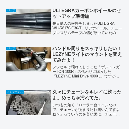
た。使い始めの調整で、お風呂の滑り止
めシートを探し出し、一旦は解決できた
ULTEGRAカーボンホイールのセ
パーツ
と思ってい...
ットアップ準備編
先日購入の報告をしましたULTEGRA
WH-R8170-C36-TL リアホイール。チュー
ブレスリムテープの端が浮いていたの
で、修正を試みます。大丈夫なのかも知
れませんが、個人的には相当気になる所
なんです。ただ弄りたいだけなんじゃな
ハンドル周りをスッキリしたい！
パーツ
いかっ...
LEZYNEライトのマウントを変え
てみたよ！
フジヒルで壊れてしまった「ボントレガ
ー ION 100R」の代わりに購入した
「LEZYNE Mini Drive 400XL」ですが、
標準のマウントがハンドルバーの上に乗
っかる形のゴムバンド式。どうもハンド
ルバーの上にドッカリと物が乗っかっ...
久々にチェーンをキレイに洗った
メンテナンス
よ。めっちゃ汚れてた。
いつもの如く「ローラー台メインなの
で、チェーンがあまり汚れ無いんですよ
ね〜」っていうのを言い訳に、チェーン
は注油だけで、ちゃんと掃除してなかっ
たスクワートはほんと汚れない（カスが
出るんで、時々拭いとかないと、酷いこ