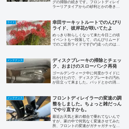
グの掃除の続きです。フロントディレイ
ラーリアタイアからの砂利とかの巻き上
げを、もろに被ってしまう位置にあるの
で、結構ジャリジャリになっちゃってま
す。ウルトラフォーミングクリーナーと
幸田サーキットルートでのんびり
ライド
パーツクリーナーで汚れを...
ライド、彼岸花が咲いてたよ
めっきり秋らしくなって来た今日この頃
イベントも一段落して、のんびりムード
でのご近所ライドです(^o^)走ったのはこ
んな感じまさにチョーのんびり(๑˃̵ᴗ˂̵)い
つもの幸田サーキットへ途中、彼岸花が
咲いてたんでパシャっとのんびりライド
ディスクブレーキの掃除とチェッ
メンテナンス
なんで、...
ク、おまけのスローパンク再発
ゴールデンウィーク中に何度かライドに
出かけたので、ディスクブレーキの汚れ
が目立って来ました。パッドとかの消耗
品のチェックも兼ねて掃除とメンテナン
スをしました。ディスクブレーキ掃除フ
ロント側が結構汚れてます。パッドを外
フロントディレイラーの変速の調
メンテナンス
して掃除します。台所洗剤...
整をしました。ちょっと雑だっん
でやり直すかも。
最近お天気と家の都合で乗れてないんで
すが、家の中で何気なく変速させてみた
所、フロントの変速がガチャガチャなる