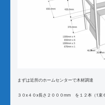
まずは近所のホームセンターで木材調達
３０x４０x長さ２０００mm を１２本（1