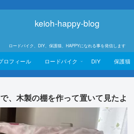
keioh-happy-blog
ロードバイク、DIY、保護猫、HAPPYになれる事を発信します
プロフィール
ロードバイク
DIY
保護猫
で、木製の棚を作って置いて見たよ