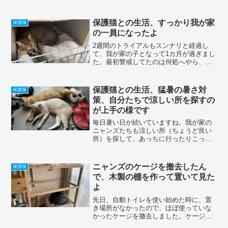
保護猫との生活、すっかり我が家
保護猫
の一員になったよ
2週間のトライアルもスンナリと経過し
て、我が家の子となって1カ月が過ぎまし
た。最初警戒してたのは何処へやら、ス
ッカリ馴染んで、図々しい位の可愛さで
す(´∀｀)何処でもぐーぐー(( _ _ ))..zzzZZ
近寄っても起きない(￣∇￣)ハン...
保護猫との生活、猛暑の暑さ対
保護猫
策、自分たちで涼しい所を探すの
が上手の様です
毎日暑い日が続いていますね。我が家の
ニャンズたちも涼しい所（ちょうど良い
所）を探して、あっちに行ったりこっち
に行ったり。午後は大体クーラー付ける
んですが、逆に涼しすぎる？って感じも
ある様です。クーラーのついてる部屋か
ニャンズのケージを撤去したん
保護猫
ら外に出ていったり戻って...
で、木製の棚を作って置いて見た
よ
先日、自動トイレを使い始めた時に、置
き場所がなかったので、ほぼ使っていな
かったケージを撤去しました。ケージの
一番上だけは昼間寝そべるのに使われて