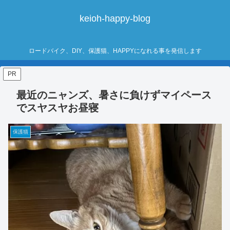
keioh-happy-blog
ロードバイク、DIY、保護猫、HAPPYになれる事を発信します
PR
最近のニャンズ、暑さに負けずマイペース
でスヤスヤお昼寝
保護猫