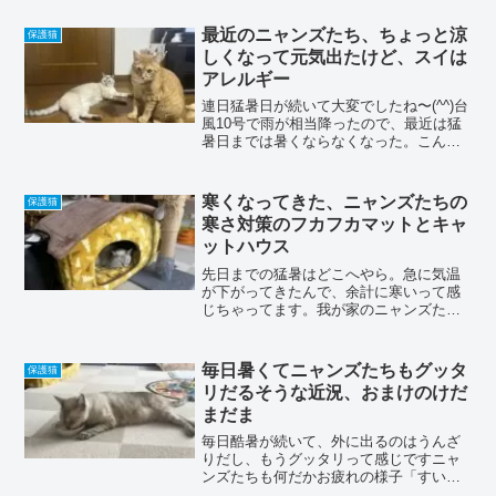
いたんで、居場所が一つ減って寂しそう
木製の棚を作成して置いて見ましたいつ
最近のニャンズたち、ちょっと涼
保護猫
ものスケッチアップで設計...
しくなって元気出たけど、スイは
アレルギー
連日猛暑日が続いて大変でしたね〜(^^)台
風10号で雨が相当降ったので、最近は猛
暑日までは暑くならなくなった。こんな
に極端に降らずに、均した降り方になら
ないのかね〜って思っちゃいます。猛暑
でグッタリしてた我が家のニャンズも、
寒くなってきた、ニャンズたちの
保護猫
ちょっと元気にな...
寒さ対策のフカフカマットとキャ
ットハウス
先日までの猛暑はどこへやら。急に気温
が下がってきたんで、余計に寒いって感
じちゃってます。我が家のニャンズたち
も、くつろぐ場所は涼しい所から暖かい
所へって移って行ってます。新たに購入
してみたフカフカマット（我が家のみの
毎日暑くてニャンズたちもグッタ
保護猫
呼称(๑˃̵ᴗ˂̵)）、...
リだるそうな近況、おまけのけだ
まだま
毎日酷暑が続いて、外に出るのはうんざ
りだし、もうグッタリって感じですニャ
ンズたちも何だかお疲れの様子「すい」
は扇風機にもたれかかって、気だるそう