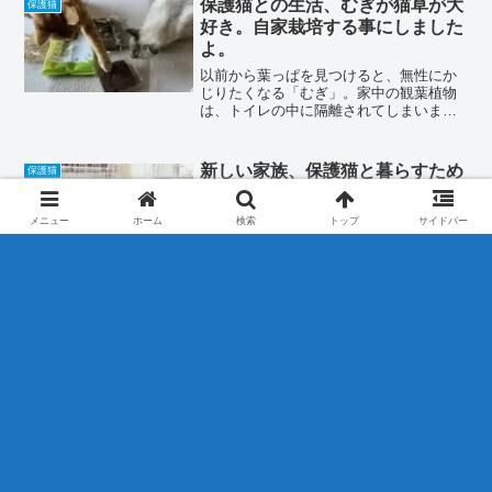
保護猫との生活、むぎが猫草が大
保護猫
回、水を掛けるだけでキャッ...
好き。自家栽培する事にしました
よ。
以前から葉っぱを見つけると、無性にか
じりたくなる「むぎ」。家中の観葉植物
は、トイレの中に隔離されてしまいまし
た。最近は、トイレに入りたがってしょ
うがない「むぎ」ちゃん。ペットグラス
（猫草）をあげてみました。すると、と
新しい家族、保護猫と暮らすため
保護猫
ってもお気に入りになって...
の２週間のトライアルを始めたよ
新しい家族として、猫さんを飼う事にし
メニュー
ホーム
検索
トップ
サイドバー
ました。トライアルの様子を youtube に
アップしましたので、よければ見てくだ
さい（＾∇＾）一昨年の秋までは犬を飼っ
ていたんですが、１５歳で突然お星様に
なってしまったんですよね。以来、特に
ペットは飼っ...
コメント
コメントを書き込む