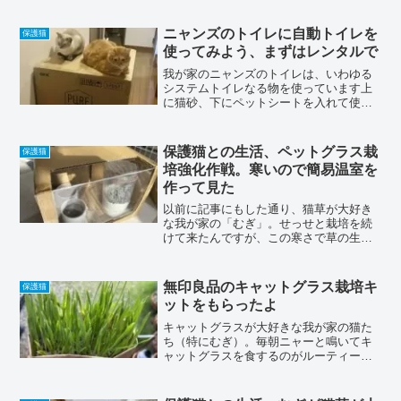
おやつ食べる時も寝そべったまま！
(◎_◎;)「むぎ」はドアのストッパーを枕
ニャンズのトイレに自動トイレを
保護猫
に寝そべってるごはんは...
使ってみよう、まずはレンタルで
我が家のニャンズのトイレは、いわゆる
システムトイレなる物を使っています上
に猫砂、下にペットシートを入れて使う
やつです毎日、奥様がお掃除しています
が、タイミングなのか気分なのか、ごく
稀にカーペットやソファで失敗しちゃう
保護猫との生活、ペットグラス栽
保護猫
事があるんですほぼ「むぎ...
培強化作戦。寒いので簡易温室を
作って見た
以前に記事にもした通り、猫草が大好き
な我が家の「むぎ」。せっせと栽培を続
けて来たんですが、この寒さで草の生育
が遅くなってまして、「むぎ」の食欲？
(^^)に追い付かなくなっちゃってるんです
よね〜(;´д｀)そこで考えたのが、猫草が
無印良品のキャットグラス栽培キ
保護猫
早く育つ様に...
ットをもらったよ
キャットグラスが大好きな我が家の猫た
ち（特にむぎ）。毎朝ニャーと鳴いてキ
ャットグラスを食するのがルーティー
ン。なので猫さんたちのキャットグラス
を、切らさない様に栽培に勤しんでいる
のですが、結構面倒だったりします。今