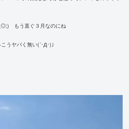
◎;) もう直ぐ３月なのにね
うヤバく無い(´･Д･)」
）