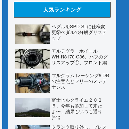
人気ランキング
ペダルをSPD-SLに仕様変
更②ペダルの分解グリスア
ップ
アルテグラ ホイール
WH-R8170-C36、ハブのグ
リスアップ①、フロント編
フルクラム レーシング5 DB
の注意点とフリーのメンテ
ナンス
富士ヒルクライム２０２
６、今年も参加して来た
よ〜、結果もいつも通り
(^^;;
クランク取り外し、プレス