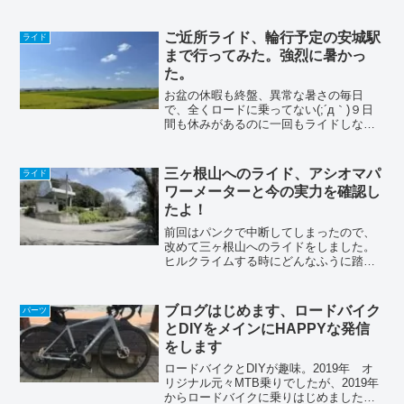
って思ったりしたんですが、トンネルと
かは通るので、不安だし不便なんで、代
わりのライトを購入する事にしました。
ご近所ライド、輪行予定の安城駅
ライド
真っ暗な道を走...
まで行ってみた。強烈に暑かっ
た。
お盆の休暇も終盤、異常な暑さの毎日
で、全くロードに乗ってない(;´д｀)９日
間も休みがあるのに一回もライドしない
なんてどうなの？って思って、ど平坦ラ
イドに出かけました。本当は輪行の練習
に出かけたかったんですが、昼からの用
三ヶ根山へのライド、アシオマパ
ライド
事があって、とりあえ...
ワーメーターと今の実力を確認し
たよ！
前回はパンクで中断してしまったので、
改めて三ヶ根山へのライドをしました。
ヒルクライムする時にどんなふうに踏ん
でるのか、アシオマのパワーメータの数
値で見て見たかったって言うのが１番の
目的です（ベースの記録も取って置きた
ブログはじめます、ロードバイク
パーツ
かったしね）三ヶ根山ヒル...
とDIYをメインにHAPPYな発信
をします
ロードバイクとDIYが趣味。2019年 オ
リジナル元々MTB乗りでしたが、2019年
からロードバイクに乗りはじめました。