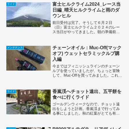
日ライドした、ホテルリンクスのすぐ近
富士ヒルクライム2024_レース当
ライド
くにあるんです。そん...
日編_晴天ヒルクライムと雨のダ
ウンヒル
前日受付は完了。そうして６月２日
（日）富士ヒルクライム２０２４のレー
ス当日がやってきました。朝の準備前夜
は酎ハイのショート缶２缶を寝酒に、１
０時には寝て十分な睡眠を確保したつも
りが、朝３時には目が覚めてしまう始末
チェーンオイル：Muc-Off(マック
メンテナンス
(´Д` )前日受付のブログ...
オフ) ウェットセラミックルブ購
入編
今まではフィニッシュラインのチェーン
ルブを使っていましたが、ちょっと冒険
して、Muc-Offを買ってみました。これま
で使っていたルブに不満は無いんです
が、色々試してみたいんですよね〜(
◠‿◠ )。チェーンをしっかり脱脂してか
香嵐渓へチョット遠出、五平餅を
ライド
ら注油しないと...
食べに行くライド
ゴールデンウィークなので、チョット遠
出をしようと計画。香嵐渓まで行ってみ
る事にしました。秋の紅葉がとても有名
な香嵐渓ですが、この時期は特に思いあ
たる物が無いので、五平餅を食べる事を
目的にします。トータルで１００km位を