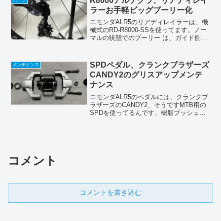
R8000アルテグラ、リアディレイ
パーツ
目指します。車で行くル...
ラーお手軽ビッグプーリー化
エモンダALR5のリアディレイラーは、機
械式のRD-R8000-SSを使ってます。ノー
マルの状態でのプーリー は、ガイド側も
テンション側も11Tなんです。ちょっとだ
けパーツ名と構造をご紹介😁。shimano
マニュアルより⑪上:ガイドプーリ...
SPDペダル、クランクブラザーズ
メンテナンス
CANDY2のグリスアップメンテ
ナンス
エモンダALR5のペダルには、クランクブ
ラザーズのCANDY2、そうですMTB用の
SPDを使ってるんです。樹脂ブッシュか
らニードルベアリングに交換改造もして
まして、チェックを兼ねてメンテ&グリス
アップをしました。(実は富士ヒルクライ
ム出発前...
コメント
コメントを書き込む