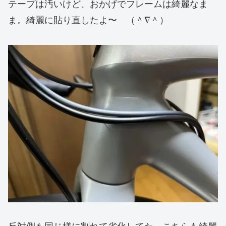
テープは汚いけど、おかげでフレームは綺麗なま
ま。綺麗に貼り直したよ〜 （＾∇＾）