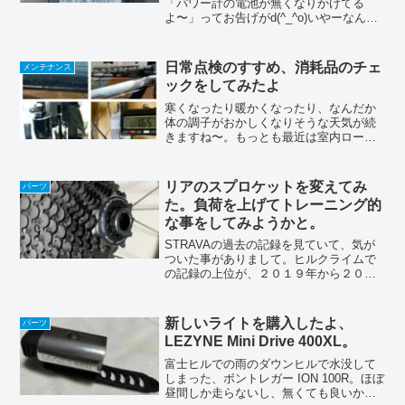
「パワー計の電池が無くなりかけてる
よ〜」ってお告げがd(^_^o)いやーなんて
便利な世の中になったのね〜。使ってい
るパワーメーターは、ペダル型の「ファ
ベロAssioma DUO-Shi」。って事で、自
日常点検のすすめ、消耗品のチェ
メンテナンス
宅に帰...
ックをしてみたよ
寒くなったり暖かくなったり、なんだか
体の調子がおかしくなりそうな天気が続
きますね〜。もっとも最近は室内ローラ
ーばっかりやってて、外での実走をして
ないので、直接は響いては無いですけ
ど、なんだか体が重い様な感じの毎日で
リアのスプロケットを変えてみ
パーツ
す（歳のせいかな〜(^_-...
た。負荷を上げてトレーニング的
な事をしてみようかと。
STRAVAの過去の記録を見ていて、気が
ついた事がありまして。ヒルクライムで
の記録の上位が、２０１９年から２０２
０年前半に固まってて、その後はベスト
よりもちょっと低い所止まり程度なんで
す（三ヶ根山のベストも２０１９年１１
新しいライトを購入したよ、
パーツ
月）。（１９分台なん...
LEZYNE Mini Drive 400XL。
富士ヒルでの雨のダウンヒルで水没して
しまった、ボントレガー ION 100R。ほぼ
昼間しか走らないし、無くても良いかも