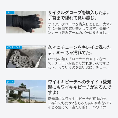
乗るよりイジる方が好きな、メカおたく❓
なんです〜😁(ちっとも速くならないんで
すよ😢)これからも、ヨロシク🤗
サイクルグローブを購入したよ。
パーツ
手首まで隠れて良い感じ。
サイクルグローブを購入しました。大体2
年に一回位で買い替えしてます。長袖イ
ンナー（最近アームカバーに変えまし
た）を使ってるんで、グローブと隙間が
開いちゃわない様に、手首の長い物を探
して、ROCKBROSを購入してみました。
久々にチェーンをキレイに洗った
メンテナンス
隙間があると、変な...
よ。めっちゃ汚れてた。
いつもの如く「ローラー台メインなの
で、チェーンがあまり汚れ無いんですよ
ね〜」っていうのを言い訳に、チェーン
は注油だけで、ちゃんと掃除してなかっ
たスクワートはほんと汚れない（カスが
出るんで、時々拭いとかないと、酷いこ
ワイキキビーチへのライド（愛知
ライド
とにはなりますけどね 床が...
県にもワイキキビーチがあるんで
すよ）
愛知県にはワイキキビーチが有るのを、
ご存知でしたか❓もちろんあの有名なハワ
イじゃ無くて（当たり前）、ハワイのワ
イキキビーチをモチーフにした南国のリ
ゾートムード満点⁇のビーチなのです。先