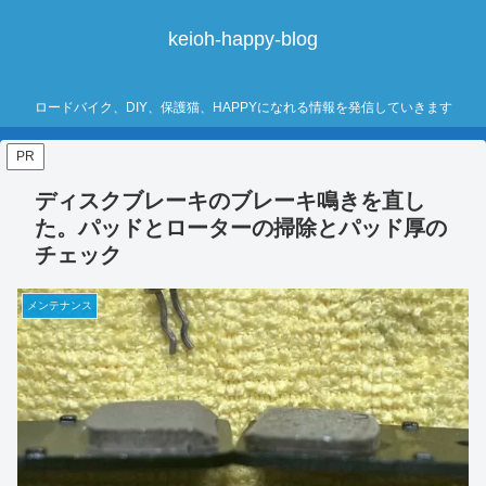
keioh-happy-blog
ロードバイク、DIY、保護猫、HAPPYになれる情報を発信していきます
PR
ディスクブレーキのブレーキ鳴きを直し
た。パッドとローターの掃除とパッド厚の
チェック
メンテナンス