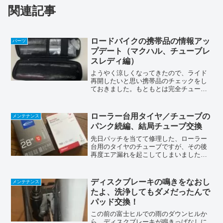
関連記事
ロードバイクの携帯品の情報アッ
パーツ
プデート（マクハル、チューブレ
スレディ編）
ようやく涼しくなってきたので、ライド
再開したいと思い携帯品のチェックをし
ておきました。もともとは完全チューブ
レス（シーラントレス）で運用してきま
したが、状況は変わってきていますの
で、携帯品も変更しています。大きな変
ローラー台用タイヤ／チューブの
メンテナンス
化はマクハルタイヤをパナレ...
パンク続編、結局チューブ交換
先日パッチを当てて修理した、ローラー
台用のタイヤのチューブですが、その後
再度エア漏れを起こしてしまいました。
新車で付いて来るタイヤとチューブを使
っているので、購入してから５年以上経
っている物を使い続けています（勿体な
ディスクブレーキの鳴きをなおし
メンテナンス
いのでね、笑）。タイヤの...
たよ、洗浄してもダメだったんで
パッド交換！
この前の富士ヒルでの雨のダウンヒルか
ら、ディスクブレーキが鳴きっぱなしに