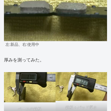
左:新品、右:使用中
厚みを測ってみた。
鉄板＋パッド厚さ
ベースの鉄板