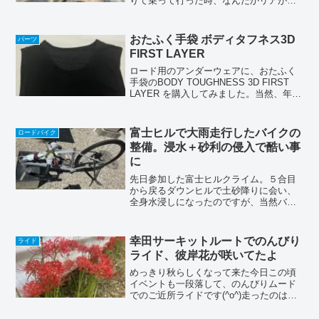
りて乗って行った時、なんだかリアがフ
ラフラする様な感じが(・・?)おいおいホ
イールが緩んでるのか？と思いましたが
違うタイヤの空気もそれなりに入ってる
おたふく手袋 ボディタフネス3D
パーツ
（ちょっと少ない感じ...
FIRST LAYER
ロード用のアンダーウェアに、おたふく
手袋のBODY TOUGHNESS 3D FIRST
LAYER を購入してみました。当然、年中
インナーとして使う予定なので、ノース
リーブにしてみました。お安かったです
しね😅。夏場は日焼け防止で長袖を使
富士ヒルで大雨走行したバイクの
ロードバイク
っ...
整備。浸水＋砂利の侵入で酷い事
に
先日参加した富士ヒルクライム。５合目
から戻るダウンヒルで土砂降りに会い、
全身水浸しになったのですが、当然バイ
クも同じ様に水浸しになっちゃいました
（いや、後輪からの水の巻き上げ分、バ
イクの方が更に浴びてるか〜）雨に当た
幸田サーキットルートでのんびり
ライド
っただけだと気楽に思って...
ライド、彼岸花が咲いてたよ
めっきり秋らしくなって来た今日この頃
イベントも一段落して、のんびりムード
でのご近所ライドです(^o^)走ったのはこ
んな感じまさにチョーのんびり(๑˃̵ᴗ˂̵)い
つもの幸田サーキットへ途中、彼岸花が