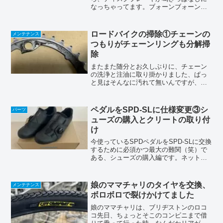
なっちゃってます。ブォーンブォーンと
うるさいし恥ずかしいので、何とか治そ
うとしたって記事です。富士ヒル直後の
汚れ結構なブレーキカスが付いてまし
ロードバイクの掃除①チェーンの
メンテナンス
た。雨の中を２４kmもダウ...
つもりがチェーンリングも分解掃
除
またまた随分とお久しぶりに、チェーン
の洗浄と注油に取り掛かりました、ぱっ
と見はそんなに汚れて無いんですが、ひ
ねるとジャリジャリ感が出ちゃってたん
です(T_T)前回からまたまた三ヶ月以上経
ってしまってましたが、ほとんどローラ
ペダルをSPD-SLに仕様変更③シ
パーツ
ー台なんで、見た目...
ューズの購入とクリートの取り付
け
今使っているSPDペダルをSPD-SLに交換
するために必須かつ最大の難関（笑）で
ある、シューズの購入編です。ネットで
の購入を検討していますので、サイズが
上手く合わせられるのかが、最大の懸念
事項なんですよね。だったら実店舗で試
娘のママチャリのタイヤを交換、
メンテナンス
着して買えよって...
ボロボロで裂けかけてました
娘のママチャリは、ブリヂストンのロコ
コ先日、ちょっとそこのコンビニまで借