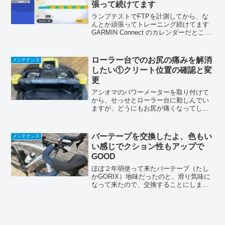
張って続けてます
ランプテストでFTPを計測してから、な
んとか頑張ってトレーニング続けてます
GARMIN Connect のカレンダーだとこん
な感じです（この中には実走が無いのは
内緒です(*´꒳`*)）基本、１日おきにって予
定ですが、どうしてもちょっとズレち...
ローラー台でのお尻の痛みを解消
メンテナンス
したい①クリート位置の確認と変
更
アシオマのパワーメーターを取り付けて
から、せっせとローラー台に勤しんでい
ますが、どうにもお尻が痛くなってしょ
うがない(T . T)前は少しは痛みが出る事
もあったけど、こんなじゃ無かったな〜
って感じ。正直、足は残ってる感じなん
バーテープを交換したよ、色もい
メンテナンス
ですが、お尻が痛...
い感じでクション性もアップで
GOOD
ほぼ２年弱使って来たバーテープ（たし
かGORIX）地味だったのと、滑り気味に
なって来たので、交換することにしまし
た今回交換するのは「DEDAのオーシャ
ンダークブルー」入ってるのはこんな感
じエンドキャップはチョット地味かな〜
(^_-)バイクの...