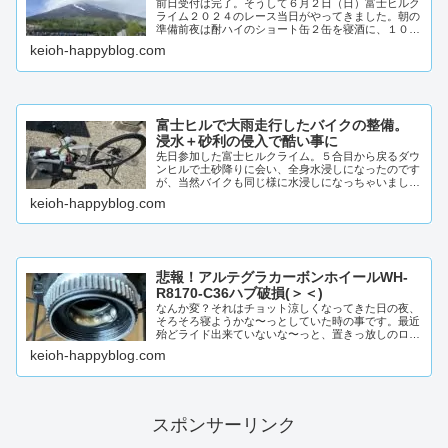
前日受付は完了。そうして６月２日（日）富士ヒルク
ライム２０２４のレース当日がやってきました。朝の
準備前夜は酎ハイのショート缶２缶を寝酒に、１０時
には寝て十分な睡眠を確保したつもりが、朝３時には
keioh-happyblog.com
目が覚め…
富士ヒルで大雨走行したバイクの整備。
浸水＋砂利の侵入で酷い事に
先日参加した富士ヒルクライム。５合目から戻るダウ
ンヒルで土砂降りに会い、全身水浸しになったのです
が、当然バイクも同じ様に水浸しになっちゃいました
（いや、後輪からの水の巻き上げ分、バイクの方が更
keioh-happyblog.com
に浴びて…
悲報！アルテグラカーボンホイールWH-
R8170-C36ハブ破損(＞＜)
なんか変？それはチョット涼しくなってきた日の夜、
そろそろ寝ようかな〜っとしていた時の事です。最近
殆どライド出来ていないな〜っと、置きっ放しのロー
ドバイクのフロントホイールを、何気なく手で回した
keioh-happyblog.com
時のこと…
スポンサーリンク