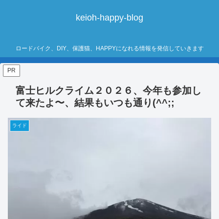
keioh-happy-blog
ロードバイク、DIY、保護猫、HAPPYになれる情報を発信していきます
PR
富士ヒルクライム２０２６、今年も参加し
て来たよ〜、結果もいつも通り(^^;;
ライド