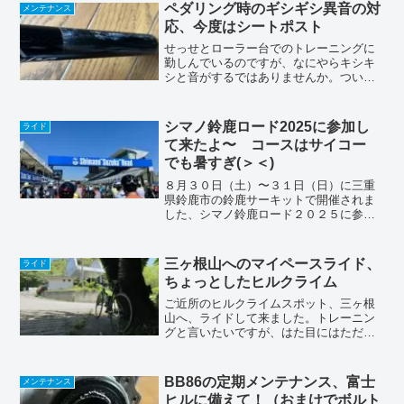
ルバーの上にドッカリと物が乗っかっ...
ペダリング時のギシギシ異音の対
メンテナンス
応、今度はシートポスト
せっせとローラー台でのトレーニングに
勤しんでいるのですが、なにやらキシキ
シと音がするではありませんか。ついこ
の前クランクがジャリジャリで異音がし
ていたのを、掃除して直したばかりだと
言うのに∑(ﾟДﾟ)異音って言う物は、音は
シマノ鈴鹿ロード2025に参加し
ライド
すれども姿は見えず...
て来たよ〜 コースはサイコー
でも暑すぎ(＞＜)
８月３０日（土）〜３１日（日）に三重
県鈴鹿市の鈴鹿サーキットで開催されま
した、シマノ鈴鹿ロード２０２５に参加
して来ました。出場したのは８月３１日
（日）の２週の部。もう少し参加種目を
増やそうかと思ったんですが、初めての
三ヶ根山へのマイペースライド、
ライド
参加だし、猛暑アラート中...
ちょっとしたヒルクライム
ご近所のヒルクライムスポット、三ヶ根
山へ、ライドして来ました。トレーニン
グと言いたいですが、はた目にはただの
マイペースライドで〜す😁いつものこの
場所からスタートします。ストラバのセ
グメントは、このうえの右カーブ辺りか
BB86の定期メンテナンス、富士
メンテナンス
らです。三ヶ根山入口まず...
ヒルに備えて！（おまけでボルト