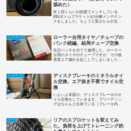
舐めた）
年１回くらいの頻度でメンテしている
BB(ボトムブラケット)の分解メンテナン
スをしました。ちょうど富士ヒルが近づ
いて来たこのタイミングで、スッキリ綺
麗にしておきました。前回は１年とチョ
ット前。これでタイムアップは間違い無
ローラー台用タイヤ／チューブの
メンテナンス
しです＼(^o^)／・...
パンク続編、結局チューブ交換
先日パッチを当てて修理した、ローラー
台用のタイヤのチューブですが、その後
再度エア漏れを起こしてしまいました。
新車で付いて来るタイヤとチューブを使
っているので、購入してから５年以上経
っている物を使い続けています（勿体な
ディスクブレーキのミネラルオイ
メンテナンス
いのでね、笑）。タイヤの...
ル交換、エア抜き不要でオイル交
換
いよいよ本題の、ディスクブレーキのオ
イル交換をしていきます。ブリーディン
グはちゃんと出来ている（ブレーキ内に
はエアが混入していない）事が前提での
作業になります。ブレーキの握りがちょ
っとフワフワするとかエア抜きが必要な
リアのスプロケットを変えてみ
パーツ
方は、ちゃんとエアを抜く...
た。負荷を上げてトレーニング的