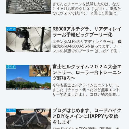
きちんとチェーンを洗浄したのは、なん
と４ヶ月も前の６月 Σ（ﾟдﾟlll）。乗るた
びにウェスで拭いて、２回に１回位は注
油をしていましたが、さすがにシャリシ
ャリ感がする様になって来ちゃいまし
た。なんと汚い😭。ちなみにライド後で
R8000アルテグラ、リアディレイ
パーツ
ウェスで拭いてな...
ラーお手軽ビッグプーリー化
エモンダALR5のリアディレイラーは、機
械式のRD-R8000-SSを使ってます。ノー
マルの状態でのプーリー は、ガイド側も
テンション側も11Tなんです。ちょっとだ
けパーツ名と構造をご紹介😁。shimano
マニュアルより⑪上:ガイドプーリ...
富士ヒルクライム２０２４大会エ
ライド
ントリー、ローラー台トレーニン
グ頑張ろ〜
今年も富士ヒルクライムにエントリーし
ました（チョット焦ったけど無事エント
リーできましたよ）。コロナ禍の影響も
小さくなった上に、２０回記念大会？っ
て事もあってか、ここ数年ではかなり早
めの完売となったみたい。６月２日開催
ブログはじめます、ロードバイク
パーツ
へ向けてトレーニングする...
とDIYをメインにHAPPYな発信
をします
ロードバイクとDIYが趣味。2019年 オ