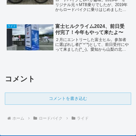
リジナル元々MTB乗りでしたが、2019年
からロードバイクに乗りはじめました。
乗るよりイジる方が好きな、メカおたく❓
なんです〜😁(ちっとも速くならないんで
すよ😢)これからも、ヨロシク🤗
富士ヒルクライム2024、前日受
ライド
付完了！今年もやって来たよ〜
２月にエントリーした富士ヒル。参加者
に選ばれし者(*´꒳`*)として、前日受付にや
って来ました(^_-)。愛知から山梨の北麓
公園まで。およそ２５０kmほど、約４時
間の車の旅でした（安全第一のんびり移
動です）。いつもの様に出発ものんびり
しすぎ...
コメント
コメントを書き込む
ホーム
ロードバイク
ライド