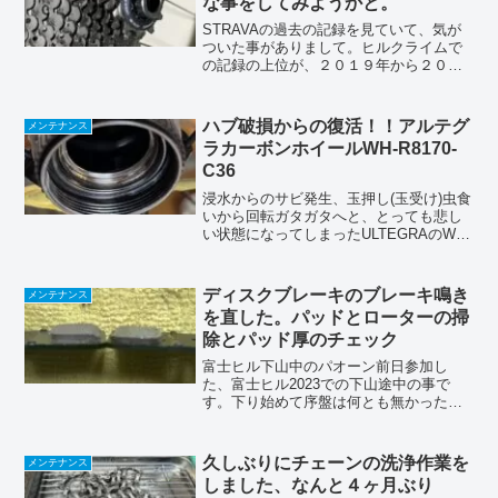
な事をしてみようかと。
STRAVAの過去の記録を見ていて、気が
ついた事がありまして。ヒルクライムで
の記録の上位が、２０１９年から２０２
０年前半に固まってて、その後はベスト
よりもちょっと低い所止まり程度なんで
す（三ヶ根山のベストも２０１９年１１
ハブ破損からの復活！！アルテグ
メンテナンス
月）。（１９分台なん...
ラカーボンホイールWH-R8170-
C36
浸水からのサビ発生、玉押し(玉受け)虫食
いから回転ガタガタへと、とっても悲し
い状態になってしまったULTEGRAのWH-
R8170-C36フロントホイール。部品交換
と玉受け（簡易）研磨で復活しました
d(￣ ￣)交換部品購入交換したのは、玉
ディスクブレーキのブレーキ鳴き
メンテナンス
押...
を直した。パッドとローターの掃
除とパッド厚のチェック
富士ヒル下山中のパオーン前日参加し
た、富士ヒル2023での下山途中の事で
す。下り始めて序盤は何とも無かったん
ですが、中盤過ぎた頃からディスクブレ
ーキが盛大に『パオーン』と鳴き出して
しまいました。結構な音量なんで、恥ず
久しぶりにチェーンの洗浄作業を
メンテナンス
かしいのなんのって(T_...
しました、なんと４ヶ月ぶり