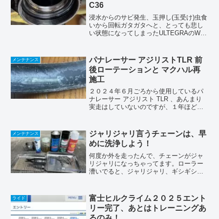
C36
浸水からのサビ発生、玉押し(玉受け)虫食
いから回転ガタガタへと、とっても悲し
い状態になってしまったULTEGRAのWH-
R8170-C36フロントホイール。部品交換
と玉受け（簡易）研磨で復活しました
d(￣ ￣)交換部品購入交換したのは、玉
パナレーサー アジリストTLR 前
メンテナンス
押...
後ローテーションと マクハル再
施工
２０２４年６月ごろから使用しているパ
ナレーサー アジリスト TLR 、あんまり
実走はしていないのですが、１年ほど経
ったので前後ローテーションをする事に
しました。タイヤの状態減り具合はこん
な程度ですので、まだまだ使えそうです
ジャリジャリ言うチェーンは、早
メンテナンス
（ひび割れが起きな...
めに洗浄しよう！
何度か外を走ったんで、チェーンがジャ
リジャリになっちゃってます。ローラー
漕いでると、ジャリジャリ、ギシギシ、
嫌な感触が伝わって来るんで、キレイに
洗いましたよって記事です(^^)洗浄前ぱっ
と見は、そんなに汚れて無いみたいです
富士ヒルクライム２０２５エント
ライド
が、ローラー台で漕...
リー完了、あとはトレーニングあ
るのみ！