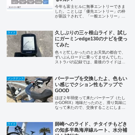
今年も富士ヒルに無事エントリーできま
した。ことしは「優先エントリー」の枠
が新設？されて、「一般エントリー」よ
りも先に1月30日（木）からエントリーで
きるシステムになってた。先にエントリ
ーされてるって事は、残りはどの位ある
久しぶりの三ヶ根山ライド、試し
ライド
のか？ちゃんとエント...
にガーミンedge130のナビを使っ
てみた
色々と忙しかったのとお天気の都合で、
ずいぶんロードに乗ってませんでした。
ストラバの記録では、最後のライドは１
１月６日。実に１ヶ月以上経っちゃって
ます！(◎_◎;)季節はすっかり冬。ウェア
は何を着るのがベストなのかも全く分か
バーテープを交換したよ、色もい
メンテナンス
らない(￣∀￣)。...
い感じでクション性もアップで
GOOD
ほぼ２年弱使って来たバーテープ（たし
かGORIX）地味だったのと、滑り気味に
なって来たので、交換することにしまし
た今回交換するのは「DEDAのオーシャ
ンダークブルー」入ってるのはこんな感
じエンドキャップはチョット地味かな〜
師崎へのライド、チタイチもどき
ライド
(^_-)バイクの...
の知多半島海岸線ルート、水分補