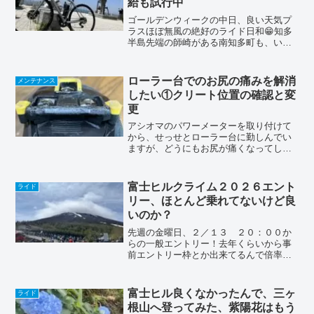
給も試行中
ゴールデンウィークの中日、良い天気プ
ラスほぼ無風の絶好のライド日和😁知多
半島先端の師崎がある南知多町も、いつ
も強風に悩まされるんですが、珍しく風
速1〜2m程と、早く来てねんって言わん
ばかりなので、師崎へレッツゴー❣️走行距
ローラー台でのお尻の痛みを解消
メンテナンス
離は、ざっと100...
したい①クリート位置の確認と変
更
アシオマのパワーメーターを取り付けて
から、せっせとローラー台に勤しんでい
ますが、どうにもお尻が痛くなってしょ
うがない(T . T)前は少しは痛みが出る事
もあったけど、こんなじゃ無かったな〜
って感じ。正直、足は残ってる感じなん
富士ヒルクライム２０２６エント
ライド
ですが、お尻が痛...
リー、ほとんど乗れてないけど良
いのか？
先週の金曜日、２／１３ ２０：００か
らの一般エントリー！去年くらいから事
前エントリー枠とか出来てるんで倍率爆
上がり！？【優先エントリー対象者】①
第21回Mt.富士ヒルクライムボランティア
参加者②八ヶ岳高原ロングライド2025エ
富士ヒル良くなかったんで、三ヶ
ライド
ントリー者③M...
根山へ登ってみた、紫陽花はもう