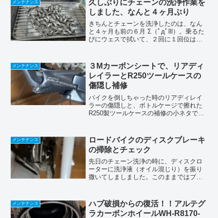
久しぶりにチェーンの洗浄作業を
メンテナンス
捨て難く、使い続けて...
しました、なんと４ヶ月ぶり
きちんとチェーンを洗浄したのは、なん
と４ヶ月も前の６月 Σ（ﾟдﾟlll）。乗るた
びにウェスで拭いて、２回に１回位は注
油をしていましたが、さすがにシャリシ
ャリ感がする様になって来ちゃいまし
た。なんと汚い😭。ちなみにライド後で
３Mカーボンシートで、リアディ
メンテナンス
ウェスで拭いてな...
レイラーとR250ツールケースの
傷隠し補修
バイクを倒しちゃった時のリアディレイ
ラーの傷隠しと、ボトルケージで擦れた
R250製ツールケースの補修の小ネタで
す。3M製 ダイノックス カーボン調シ
ート20 x 25cm、粘着フィルム（楽天で買
った）を使います。リアディレイラー立
ロードバイクのディスクブレーキ
メンテナンス
ちゴケ＆倒...
の掃除とチェック
先日のチェーン洗浄の時に、ディスクロ
ーターに洗浄液（オイル混じり）を振り
撒いてしましました。このままではブレ
ーキ効かないなんて事になって、とんで
もない事になりかねませんので、きちん
とお掃除をしておきましょう。ついでに
ハブ破損からの復活！！アルテグ
メンテナンス
状態のチェックなんかもし...
ラカーボンホイールWH-R8170-