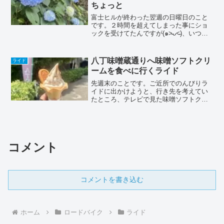
ちょっと
富士ヒルが終わった翌週の日曜日のこと
です。２時間を超えてしまった事にショ
ックを受けてたんですが(๑˃̵ᴗ˂̵)、いつも
の三ヶ根山に登って見て、調子を確認し
て見ました(^^)結果としては、去年のタイ
ムには届かなかったんですが、悪くは無
八丁味噌蔵通りへ味噌ソフトクリ
ライド
い感じで...
ームを食べに行くライド
先週末のことです。ご近所でのんびりラ
イドに出かけようと、行き先を考えてい
たところ、テレビで見た味噌ソフトクリ
ームを思い出し、岡崎市の八丁味噌蔵通
りまで行って来ました。行って来たのは
「合資会社八丁味噌（屋号：カクキュ
ー）さん」愛知県岡崎市八丁...
コメント
コメントを書き込む
ホーム
ロードバイク
ライド