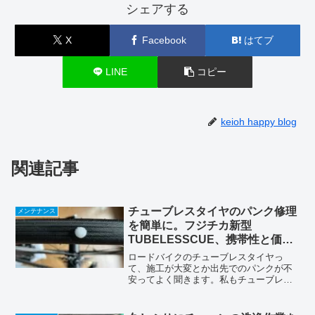
シェアする
X
Facebook
はてブ
LINE
コピー
keioh happy blog
関連記事
チューブレスタイヤのパンク修理
メンテナンス
を簡単に。フジチカ新型
TUBELESSCUE、携帯性と価格
が改善
ロードバイクのチューブレスタイヤっ
て、施工が大変とか出先でのパンクが不
安ってよく聞きます。私もチューブレス
を使ってますが、正直な所、おんなじ気
持ちです(^^)。過去にこんな事もありまし
たしね〜。それでも、乗り心地の良さは