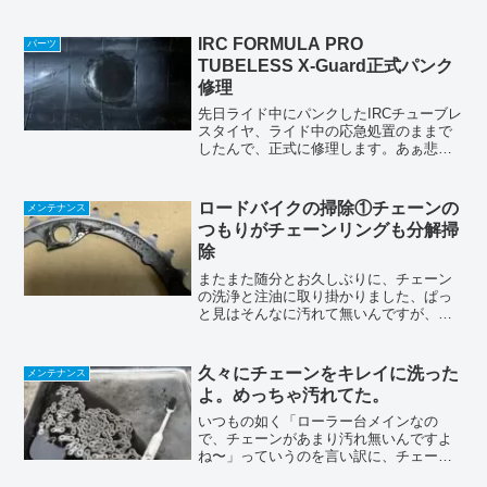
クで入手して、2020年の夏ごろから使っ
てますので、我が家に来てから２年程経
ってます(前ユーザーさんでの...
IRC FORMULA PRO
パーツ
TUBELESS X-Guard正式パンク
修理
先日ライド中にパンクしたIRCチューブレ
スタイヤ、ライド中の応急処置のままで
したんで、正式に修理します。あぁ悲
し〜出先での応急処置は、いい環境での
作業とは言えないので、そのままだと、
エアモレがちゃんと治ってない事が多い
ロードバイクの掃除①チェーンの
メンテナンス
と思いますので、ちゃん...
つもりがチェーンリングも分解掃
除
またまた随分とお久しぶりに、チェーン
の洗浄と注油に取り掛かりました、ぱっ
と見はそんなに汚れて無いんですが、ひ
ねるとジャリジャリ感が出ちゃってたん
です(T_T)前回からまたまた三ヶ月以上経
ってしまってましたが、ほとんどローラ
久々にチェーンをキレイに洗った
メンテナンス
ー台なんで、見た目...
よ。めっちゃ汚れてた。
いつもの如く「ローラー台メインなの
で、チェーンがあまり汚れ無いんですよ
ね〜」っていうのを言い訳に、チェーン
は注油だけで、ちゃんと掃除してなかっ