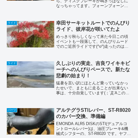
ら、ディスクブレーキが鳴きっぱなしに
なっちゃってます。ブォーンブォーンと
うるさいし恥ずかしいので、何とか治そ
うとしたって記事です。富士ヒル直後の
汚れ結構なブレーキカスが付いてまし
幸田サーキットルートでのんびり
ライド
た。雨の中を２４kmもダウ...
ライド、彼岸花が咲いてたよ
めっきり秋らしくなって来た今日この頃
イベントも一段落して、のんびりムード
でのご近所ライドです(^o^)走ったのはこ
んな感じまさにチョーのんびり(๑˃̵ᴗ˂̵)い
つもの幸田サーキットへ途中、彼岸花が
咲いてたんでパシャっとのんびりライド
久しぶりの実走、吉良ワイキキビ
ライド
なんで、...
ーチへのんびりペースで。新たな
悲劇の始まり！
猛暑を言い訳にほとんど乗っていなかっ
たせいで、まともに走ることが出来ない
事は、十分自覚しています(；´Д`Aこのま
まではロードバイクって趣味自体も存続
の危機(๑˃̵ᴗ˂̵)外を走ると絶対気持ちがい
いよ〜って独り言を言いながら、のんび
アルテグラSTIレバー、ST-R8020
パーツ
りサイク...
のカバー交換、準備編
EMONDA ALR5 DISKのSTI(デュアルコ
ントロールレバー)は、油圧ブレーキ&機
械式シフターの、ST-R8020 です。ヤフオ