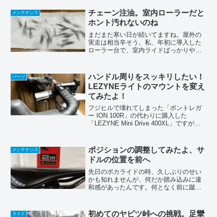
たスクワートはほんと汚れない（カスが
出るんで、時々拭いとかないと、酷いこ
チェーン注油。室内ローラーだと
メンテナンス
とにはなりますけどね 床が...
ホント汚れないのね
まだまた寒い日が続いてますね。屋外の
実走は相当辛そう。私、年初に導入した
ローラー台で、室内ライドばっかりやっ
てます(^_-)ガーミンのトレーニング履歴
見ると、30分位を7回で100km位走ってま
した。何となくチェーンの音が大きくな
ハンドル周りをスッキリしたい！
パーツ
って来たみ...
LEZYNEライトのマウントを変え
てみたよ！
フジヒルで壊れてしまった「ボントレガ
ー ION 100R」の代わりに購入した
「LEZYNE Mini Drive 400XL」ですが、
標準のマウントがハンドルバーの上に乗
っかる形のゴムバンド式。どうもハンド
ルバーの上にドッカリと物が乗っかっ...
ポジションの調整してみたよ、サ
メンテナンス
ドルの位置を前へ
先日のポカライドの時、久しぶりのせい
かも知れませんが、何だか踏み込みに違
和感があったんです。何となく前に蹴り
出してるみたいな？、力が入らない様
な？感じがしたんです。走りながら座る
位置を変えてみたら、少しサドルの前の
初めてのヤビツ峠への挑戦。足攣
ライド