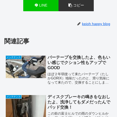
LINE
コピー
keioh happy blog
関連記事
バーテープを交換したよ、色もい
メンテナンス
い感じでクション性もアップで
GOOD
ほぼ２年弱使って来たバーテープ（たし
かGORIX）地味だったのと、滑り気味に
なって来たので、交換することにしまし
た今回交換するのは「DEDAのオーシャ
ンダークブルー」入ってるのはこんな感
じエンドキャップはチョット地味かな〜
ディスクブレーキの鳴きをなおし
メンテナンス
(^_-)バイクの...
たよ、洗浄してもダメだったんで
パッド交換！
この前の富士ヒルでの雨のダウンヒルか