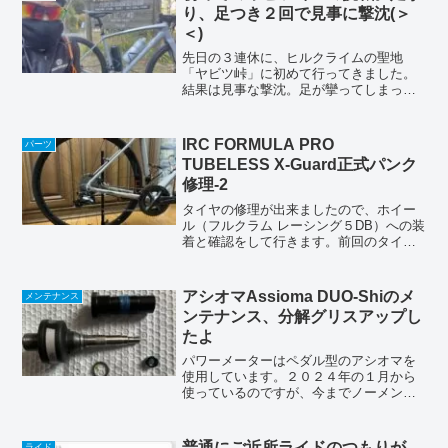
方に乗ったポジションが一番...
り、足つき２回で見事に撃沈(＞
＜)
先日の３連休に、ヒルクライムの聖地
「ヤビツ峠」に初めて行ってきました。
結果は見事な撃沈。足が攣ってしまって
２回も足を着いてしまいました(＞＜)タイ
ムは望むべくもなく、見事に１時間オー
バー（１時間１５分・・・遅っ）。よく
IRC FORMULA PRO
パーツ
考えれば、１０月に１回...
TUBELESS X-Guard正式パンク
修理-2
タイヤの修理が出来ましたので、ホイー
ル（フルクラム レーシング５DB）への装
着と確認をして行きます。前回のタイヤ
のパンク修理はこちらから⇧、パッチ貼り
ましたよ。⇧チューブ入れて6barキープ、
リムテープ圧着中。念には念を入れた😅
アシオマAssioma DUO-Shiのメ
メンテナンス
チューブタイ...
ンテナンス、分解グリスアップし
たよ
パワーメーターはペダル型のアシオマを
使用しています。２０２４年の１月から
使っているのですが、今までノーメンテ
でした。ペダルとシャフトがビミョウに
遊びが増えて来た感じにもなって来たの
で、分解してメンテナンスをする事にし
普通にご近所ライドのつもりが、
ライド