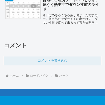
ました。”注意”分解組み...
危うく熱中症でダウン寸前のライ
ド
今日はめちゃくちゃ蒸し暑かったですね
ー。何も気にせずライドに出かけて、ダ
ウン寸前で戻って来るって言う失態ライ
ドでした。梅雨入りしてても、休日なら
ば、曇りとか晴れ予報だと、無条件にラ
イドに出掛けようとするのは、ロード乗
りの習性なんですよねー(...
コメント
コメントを書き込む
ホーム
ロードバイク
パーツ