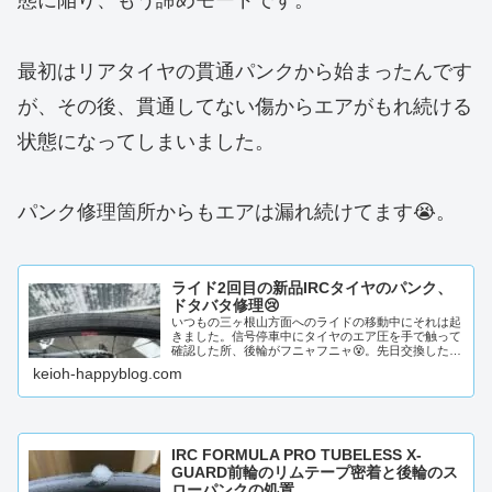
態に陥り、もう諦めモードです。
最初はリアタイヤの貫通パンクから始まったんです
が、その後、貫通してない傷からエアがもれ続ける
状態になってしまいました。
パンク修理箇所からもエアは漏れ続けてます😭。
ライド2回目の新品IRCタイヤのパンク、
ドタバタ修理😢
いつもの三ヶ根山方面へのライドの移動中にそれは起
きました。信号停車中にタイヤのエア圧を手で触って
確認した所、後輪がフニャフニャ😵。先日交換したば
っかりなのに、IRC FORMULA PRO X-gua...
keioh-happyblog.com
IRC FORMULA PRO TUBELESS X-
GUARD前輪のリムテープ密着と後輪のス
ローパンクの処置