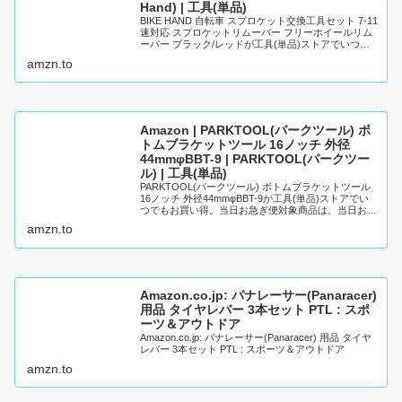
Hand) | 工具(単品)
BIKE HAND 自転車 スプロケット交換工具セット 7-11
速対応 スプロケットリムーバー フリーホイールリム
ーバー ブラック/レッドが工具(単品)ストアでいつで
もお買い得。当日お急ぎ便対象商品は...
amzn.to
Amazon | PARKTOOL(パークツール) ボ
トムブラケットツール 16ノッチ 外径
44mmφBBT-9 | PARKTOOL(パークツー
ル) | 工具(単品)
PARKTOOL(パークツール) ボトムブラケットツール
16ノッチ 外径44mmφBBT-9が工具(単品)ストアでい
つでもお買い得。当日お急ぎ便対象商品は、当日お届
け可能です。アマゾン配送商品は、通...
amzn.to
Amazon.co.jp: パナレーサー(Panaracer)
用品 タイヤレバー 3本セット PTL : スポ
ーツ＆アウトドア
Amazon.co.jp: パナレーサー(Panaracer) 用品 タイヤ
レバー 3本セット PTL : スポーツ＆アウトドア
amzn.to