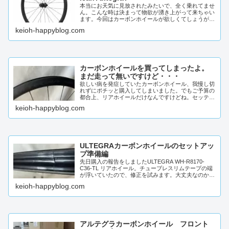
本当にお天気に見放されたみたいで、全く乗れてませ
ん。こんな時は決まって物欲が湧き上がって来ちゃい
ます。今回はカーボンホイールが欲しくてしょうがな
いんです。先立つ物が無いんで、本当に買う事は出来
keioh-happyblog.com
ないんで...
カーボンホイールを買ってしまったよ。
まだ走って無いですけど・・・
欲しい病を発症していたカーボンホイール、我慢し切
れずにポチッと購入してしまいました。でもご予算の
都合上、リアホイールだけなんですけどね。セッティ
ングもこれからなので、まずは購入後の開封ご報告で
keioh-happyblog.com
す。前の...
ULTEGRAカーボンホイールのセットアッ
プ準備編
先日購入の報告をしましたULTEGRA WH-R8170-
C36-TL リアホイール。チューブレスリムテープの端
が浮いていたので、修正を試みます。大丈夫なのかも
知れませんが、個人的には相当気になる所な...
keioh-happyblog.com
アルテグラカーボンホイール フロント