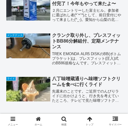
見です(^^)走った...
付完了！今年もやって来たよ〜
２月にエントリーした富士ヒル。参加者
に選ばれし者(*´꒳`*)として、前日受付にや
って来ました(^_-)。愛知から山梨の北麓
公園まで。およそ２５０kmほど、約４時
間の車の旅でした（安全第一のんびり移
動です）。いつもの様に出発ものんびり
クランク取り外し、プレスフィッ
メンテナンス
しすぎ...
トBB86分解組付、定期メンテナ
ンス
TREK EMONDA ALR5 DISKのBB(ボトム
ブラケット)は、プレスフィット(圧入)式
のBB86規格なんです。プレスフィット
BBは、メンテナンス性が悪いので、異音
が発生すると即交換とかって聞いた事が
ありますけど😵、皆さんどうされて...
八丁味噌蔵通りへ味噌ソフトクリ
ライド
ームを食べに行くライド
先週末のことです。ご近所でのんびりラ
イドに出かけようと、行き先を考えてい
たところ、テレビで見た味噌ソフトクリ
ームを思い出し、岡崎市の八丁味噌蔵通
りまで行って来ました。行って来たのは
「合資会社八丁味噌（屋号：カクキュ
またもやスローパンク、ONE
メンテナンス
ー）さん」愛知県岡崎市八丁...
PACKでの修理もまた失敗
メニュー
ホーム
検索
トップ
サイドバー