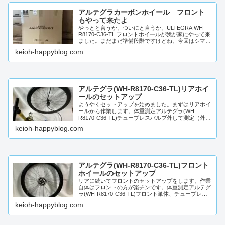
アルテグラカーボンホイール フロント
もやって来たよ
やっとと言うか、ついにと言うか、ULTEGRA WH-
R8170-C36-TL フロントホイールが我が家にやって来
ました。まだまだ準備段階ですけどね。今回はシマノ
の箱でやって来ましたよ。袋とかは無しで...
keioh-happyblog.com
アルテグラ(WH-R8170-C36-TL)リアホイ
ールのセットアップ
ようやくセットアップを始めました。まずはリアホイ
ールから作業します。体重測定アルテグラ(WH-
R8170-C36-TL)チューブレスバルブ外して測定（外し
たバルブ持ってパシャっと😁）。バルブはこんな感...
keioh-happyblog.com
アルテグラ(WH-R8170-C36-TL)フロント
ホイールのセットアップ
リアに続いてフロントのセットアップをします。作業
自体はフロントの方が楽チンです。体重測定アルテグ
ラ(WH-R8170-C36-TL)フロント単体、チューブレス
バルブ(多分10g位かな？)込みです 。フ...
keioh-happyblog.com