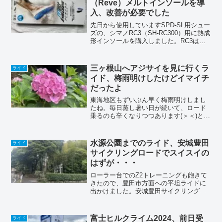
（Reve）メルトインソールを導
入、改善が必要でした
先日から使用していますSPD-SL用シュー
ズの、シマノRC3（SH-RC300）用に熱成
形インソールを購入しました。RC3は１
個のボアダイアルで締めるのですが、つ
ま先側がチョット緩い感じがして、調整
しきれないので何か無いかな〜って探し
三ヶ根山へアジサイを見に行くラ
ライド
ていた...
イド、梅雨明けしたけどイマイチ
だったよ
東海地区もずいぶん早く梅雨明けしまし
たね。毎日蒸し暑い日が続いて、ロード
乗るのも辛くなりつつあります(＞＜)とり
あえず毎年恒例？の三ヶ根山の紫陽花を
見に行って見ました。富士ヒル直後に行
った時は、まだ全然だったんで、今回は
水源公園までのライド、安城豊田
ライド
良いかな〜と思ったん...
サイクリングロードでスイスイの
はずが・・・
ローラー台でのZ2トレーニングも飽きて
きたので、豊田市方面への平坦ライドに
出かけました。安城豊田サイクリングロ
ードを使えば、ストップアンドゴーも最
低限で行けるし、Z2レベルもキープし易
いので、トレーニングにもなるって目論
富士ヒルクライム2024、前日受
ライド