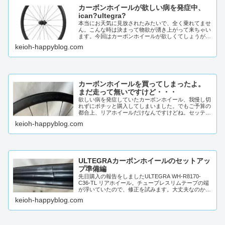
カーボンホイールが欲しい病を発症中、
ican?ultegra?
本当にお天気に見放されたみたいで、全く乗れてませ
ん。こんな時は決まって物欲が湧き上がって来ちゃい
ます。今回はカーボンホイールが欲しくてしょうがな
いんです。先立つ物が無いんで、本当に買う事は出来
keioh-happyblog.com
ないんで...
カーボンホイールを買ってしまったよ。
まだ走って無いですけど・・・
欲しい病を発症していたカーボンホイール、我慢し切
れずにポチッと購入してしまいました。でもご予算の
都合上、リアホイールだけなんですけどね。セッティ
ングもこれからなので、まずは購入後の開封ご報告で
keioh-happyblog.com
す。前の...
ULTEGRAカーボンホイールのセットアッ
プ準備編
先日購入の報告をしましたULTEGRA WH-R8170-
C36-TL リアホイール。チューブレスリムテープの端
が浮いていたので、修正を試みます。大丈夫なのかも
知れませんが、個人的には相当気になる所な...
keioh-happyblog.com